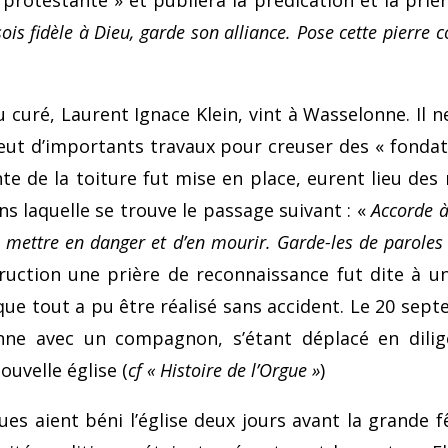
rotestante » et publiera la prédication et la prière
is fidèle à Dieu, garde son alliance. Pose cette pierre 
curé, Laurent Ignace Klein, vint à Wasselonne. Il n
 y eut d’importants travaux pour creuser des « fonda
e de la toiture fut mise en place, eurent lieu des 
ns laquelle se trouve le passage suivant : «
Accorde à 
mettre en danger et d’en mourir. Garde-les de paroles i
ruction une prière de reconnaissance fut dite à un
ue tout a pu être réalisé sans accident. Le 20 sept
nne avec un compagnon, s’étant déplacé en dilig
ouvelle église (
cf « Histoire de l’Orgue »
)
ues aient béni l’église deux jours avant la grande 