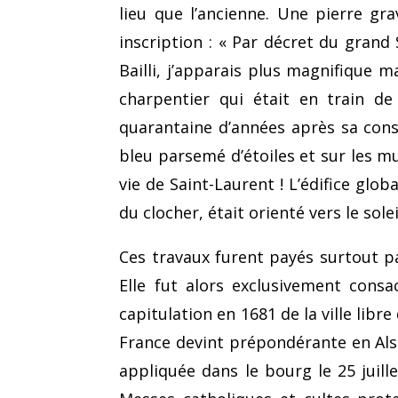
lieu que l’ancienne. Une pierre gr
inscription : « Par décret du grand
Bailli, j’ap­parais plus magnifique
charpentier qui était en train d
quarantaine d’années après sa const
bleu parsemé d’étoiles et sur les m
vie de Saint-Laurent ! L’édifice glo
du clocher, était orienté vers le sole
Ces tra­vaux furent payés sur­tout 
Elle fut alors exclusivement consa
capitulation en 1681 de la ville libr
France devint pré­pondérante en Als
appliquée dans le bourg le 25 juill