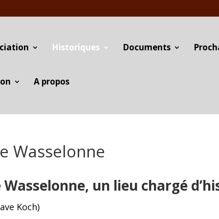
ciation
Historiques
Documents
Proch
ion
A propos
 de Wasselonne
e Wasselonne, un lieu chargé d’hi
tave Koch)