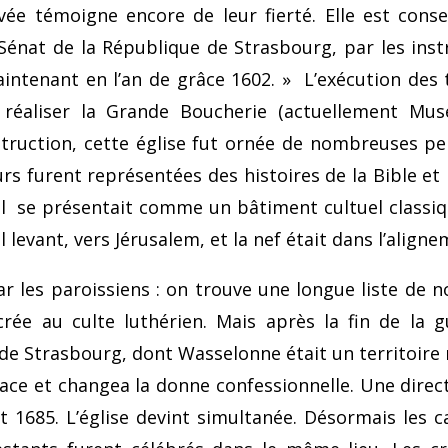
avée témoigne encore de leur fierté. Elle est conse
 Sénat de la République de Strasbourg, par les instr
 maintenant en l’an de grâce 1602. » L’exécution des
e réaliser la Grande Boucherie (actuellement Mus
ruc­tion, cette église fut ornée de nombreuses pei
urs furent représentées des his­toires de la Bible e
bal se présentait comme un bâti­ment cultuel classi
il levant, vers Jérusalem, et la nef était dans l’align
par les paroissiens : on trouve une longue liste de 
crée au culte luthérien. Mais après la fin de la
e de Strasbourg, dont Wasselonne était un territoire r
ace et changea la donne confes­sionnelle. Une direct
et 1685. L’église devint simultanée. Désormais les 