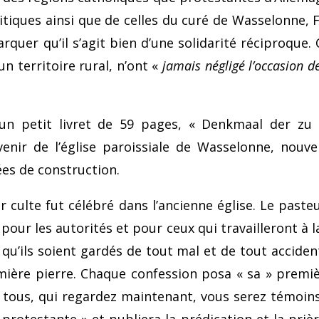
tiques ainsi que de celles du curé de Wasselonne, F
rquer qu’il s’agit bien d’une solidarité réci­proque. 
n territoire rural, n’ont «
jamais négligé l’occasion de
 un petit livret de 59 pages, « Denkmaal der z
venir de l’église paroissiale de Wasselonne, nouv
es de construction.
r culte fut célébré dans l’ancienne église. Le paste
 pour les autorités et pour ceux qui travail­leront à l
 qu’ils soient gardés de tout mal et de tout accide
ière pierre. Chaque confession posa « sa » premièr
s tous, qui regar­dez maintenant, vous serez témoi