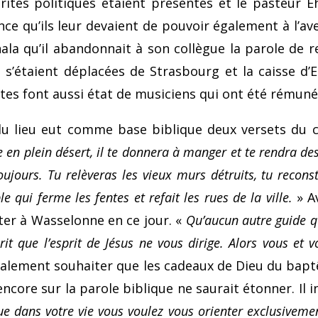
rités politiques étaient présentes et le pasteur 
nce qu’ils leur devaient de pouvoir également à l’ave
gnala qu’il abandonnait à son collègue la parole de 
es s’étaient déplacées de Strasbourg et la caisse d
ptes font aussi état de musiciens qui ont été rémuné
du lieu eut comme base biblique deux versets du c
en plein désert, il te donnera à manger et te ren­dra d
ujours. Tu relèveras les vieux murs détruits, tu recons
e qui ferme les fentes et refait les rues de la ville.
» Av
iter à Wasselonne en ce jour. «
Qu’aucun autre guide qu
it que l’esprit de Jésus ne vous dirige. Alors vous et v
également souhaiter que les cadeaux de Dieu du baptê
 encore sur la parole biblique ne saurait éton­ner. Il 
ue dans votre vie vous voulez vous orienter exclusivemen