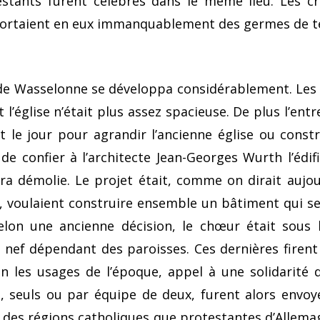
estants furent célébrés dans le même lieu. Les cr
portaient en eux immanquable­ment des germes de t
de Wasselonne se développa considérablement. Les 
t l’église n’était plus assez spacieuse. De plus l’en
t le jour pour agrandir l’ancienne église ou constr
 de confier à l’architecte Jean-Georges Wurth l’édi
era démolie. Le projet était, comme on dirait aujo
s, voulaient construire ensemble un bâtiment qui se
 Selon une ancienne décision, le chœur était sous 
a nef dépendant des paroisses. Ces dernières firent
n les usa­ges de l’époque, appel à une solidarité 
s, seuls ou par équipe de deux, furent alors envoyé
 des régions catholiques que protestantes d’Allemagn