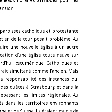
éneaux horaires attribués pour les
ension.
paroisses catholique et protestante
tretien de la tour posait problème. Au
uire une nouvelle église à un autre
fication d’une église toute neuve sur
urd’hui, œcuménique. Catholiques et
rait simultané comme l’ancien. Mais
la responsabilité des instances qui
 des quêtes à Strasbourg et dans la
dépassant les limites régionales. Au
s dans les territoires environnants
e et de Suisse. Ils étaient munis de