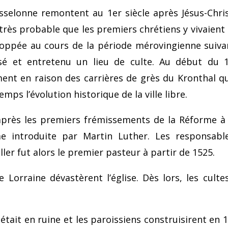
asselonne remontent au 1er siècle après Jésus-Chr
rès probable que les premiers chrétiens y vivaient 
veloppée au cours de la période mérovingienne suivan
isé et entretenu un lieu de culte. Au début du 1
ment en raison des carrières de grès du Kronthal qu
ps l’évolution historique de la ville libre.
rès les premiers frémissements de la Réforme à 
e introduite par Martin Luther. Les responsa
ler fut alors le premier pasteur à partir de 1525.
 Lorraine dévastèrent l’église. Dès lors, les cult
 était en ruine et les paroissiens construisi­rent en