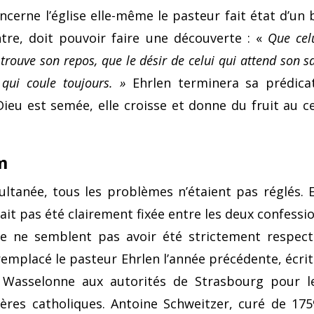
ncerne l’église elle-même le pasteur fait état d’un
tre, doit pouvoir faire une découverte : «
Que celu
trouve son repos, que le désir de celui qui attend son 
qui coule toujours. »
Ehrlen terminera sa prédicat
ieu est semée, elle croisse et donne du fruit au ce
m
ultanée, tous les problèmes n’étaient pas réglés. E
ait pas été clairement fixée entre les deux confessio
ulte ne semblent pas avoir été strictement respe
remplacé le pasteur Ehrlen l’année précé­dente, écrit
 Wasselonne aux autori­tés de Strasbourg pour l
rères catho­liques. Antoine Schweitzer, curé de 17