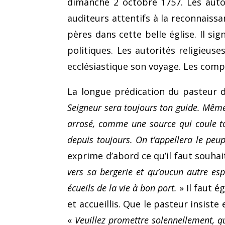
dimanche 2 octobre 1757. Les auto
auditeurs attentifs à la reconnaissa
pères dans cette belle église. Il si
politiques. Les autorités religieus
ecclé­siastique son voyage. Les com
La longue prédication du pasteur 
Seigneur sera toujours ton guide. Même 
arrosé, comme une source qui coule to
depuis toujours. On t’appellera le peupl
exprime d’abord ce qu’il faut souha
vers sa bergerie et qu’aucun autre espr
écueils de la vie à bon port.
» Il faut 
et accueillis. Que le pasteur insiste
«
Veuillez promettre solennellement, q